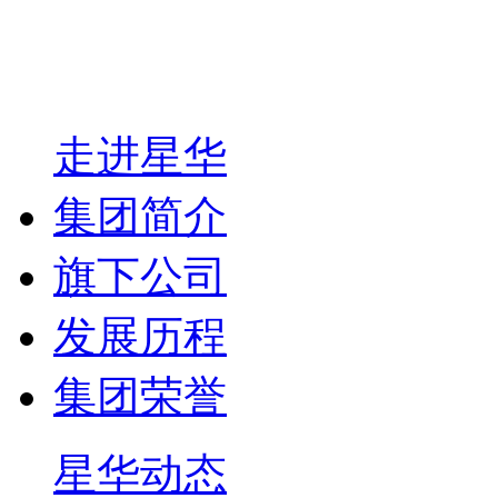
走进星华
集团简介
旗下公司
发展历程
集团荣誉
星华动态