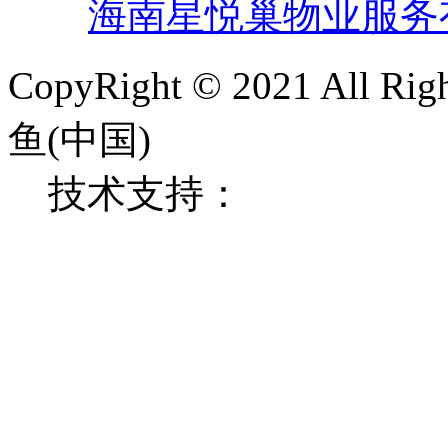
海南星悦巢物业服务
CopyRight © 2021 All
鱼(中国)
技术支持：