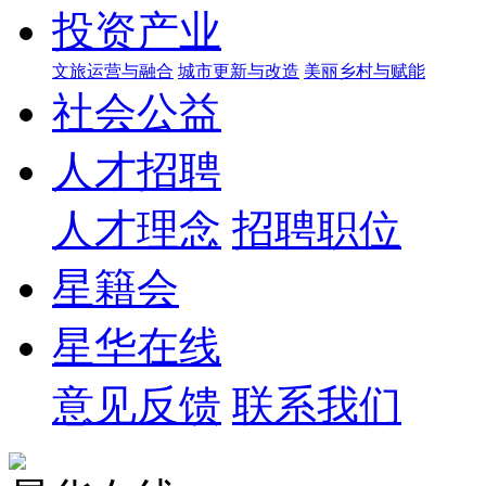
投资产业
文旅运营与融合
城市更新与改造
美丽乡村与赋能
社会公益
人才招聘
人才理念
招聘职位
星籍会
星华在线
意见反馈
联系我们