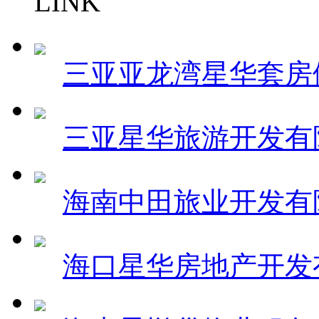
LINK
三亚亚龙湾星华套房
三亚星华旅游开发有
海南中田旅业开发有
海口星华房地产开发