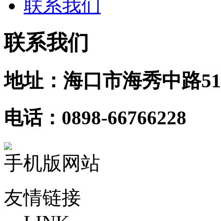
联系我们
联系我们
地址：海口市海秀中路51
电话：0898-66766228
手机版网站
友情链接