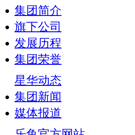
集团简介
旗下公司
发展历程
集团荣誉
星华动态
集团新闻
媒体报道
乐鱼官方网站