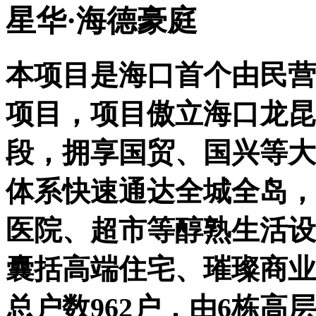
星华·海德豪庭
本项目是海口首个由民营
项目，项目傲立海口龙昆
段，拥享国贸、国兴等大
体系快速通达全城全岛，
医院、超市等醇熟生活设施
囊括高端住宅、璀璨商业
总户数962户，由6栋高