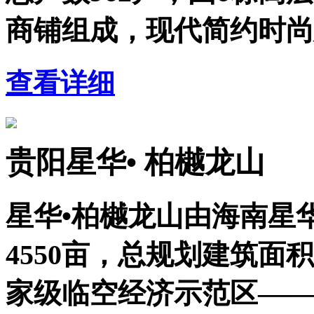
商铺组成，现代简约时尚
查看详细
贵阳星华• 柏樾龙山
星华•柏樾龙山由海南星
4550亩，总规划建筑面
家级临空经济示范区——