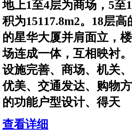
地上1至4层为商场，5至
积为15117.8m2。18
的星华大厦并肩面立，楼
场连成一体，互相映衬。
设施完善、商场、机关、
优美、交通发达、购物方
的功能户型设计、得天
查看详细