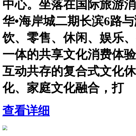
中心。坐落在国际旅游消
华•海岸城二期长滨6路
饮、零售、休闲、娱乐、
一体的共享文化消费体验
互动共存的复合式文化休
化、家庭文化融合，打
查看详细