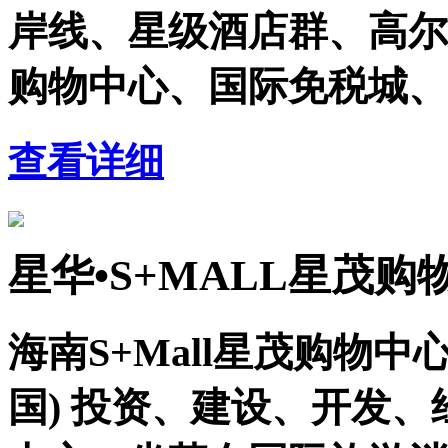
岸线、星级酒店群、高尔
购物中心、国际免税城、
查看详细
星华•S+MALL星茂购
海南S+Mall星茂购物
国) 投资、建设、开发