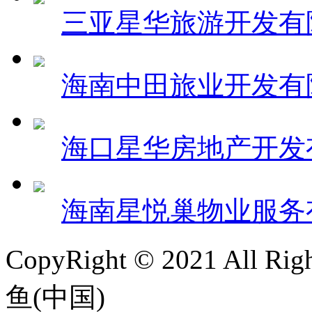
三亚星华旅游开发有
海南中田旅业开发有
海口星华房地产开发
海南星悦巢物业服务
CopyRight © 2021 All
鱼(中国)