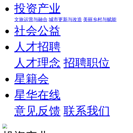
投资产业
文旅运营与融合
城市更新与改造
美丽乡村与赋能
社会公益
人才招聘
人才理念
招聘职位
星籍会
星华在线
意见反馈
联系我们