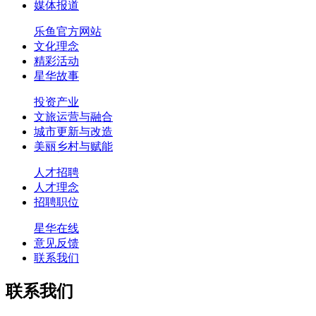
媒体报道
乐鱼官方网站
文化理念
精彩活动
星华故事
投资产业
文旅运营与融合
城市更新与改造
美丽乡村与赋能
人才招聘
人才理念
招聘职位
星华在线
意见反馈
联系我们
联系我们