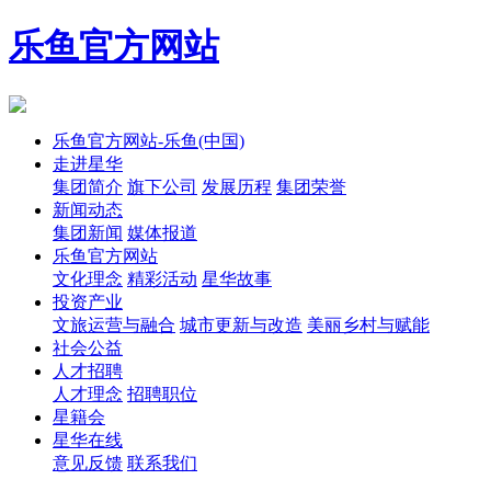
乐鱼官方网站
乐鱼官方网站-乐鱼(中国)
走进星华
集团简介
旗下公司
发展历程
集团荣誉
新闻动态
集团新闻
媒体报道
乐鱼官方网站
文化理念
精彩活动
星华故事
投资产业
文旅运营与融合
城市更新与改造
美丽乡村与赋能
社会公益
人才招聘
人才理念
招聘职位
星籍会
星华在线
意见反馈
联系我们