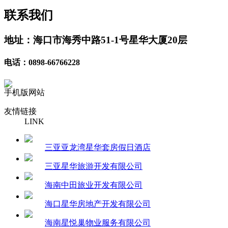
联系我们
地址：海口市海秀中路51-1号星华大厦20层
电话：0898-66766228
手机版网站
友情链接
LINK
三亚亚龙湾星华套房假日酒店
三亚星华旅游开发有限公司
海南中田旅业开发有限公司
海口星华房地产开发有限公司
海南星悦巢物业服务有限公司