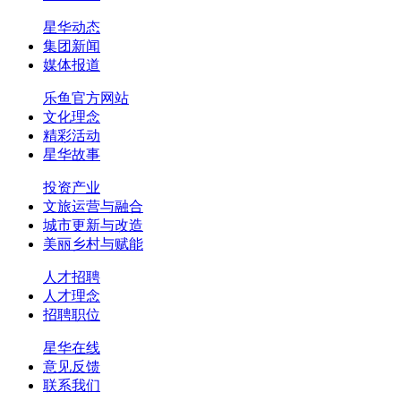
星华动态
集团新闻
媒体报道
乐鱼官方网站
文化理念
精彩活动
星华故事
投资产业
文旅运营与融合
城市更新与改造
美丽乡村与赋能
人才招聘
人才理念
招聘职位
星华在线
意见反馈
联系我们