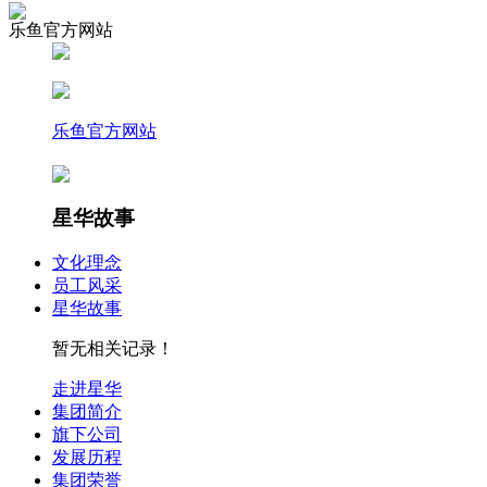
乐鱼官方网站
乐鱼官方网站
星华故事
文化理念
员工风采
星华故事
暂无相关记录！
走进星华
集团简介
旗下公司
发展历程
集团荣誉