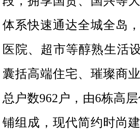
段，拥享国贸、国兴等
体系快速通达全城全岛
医院、超市等醇熟生活设
囊括高端住宅、璀璨商
总户数962户，由6栋高
铺组成，现代简约时尚