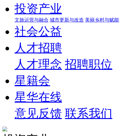
投资产业
文旅运营与融合
城市更新与改造
美丽乡村与赋能
社会公益
人才招聘
人才理念
招聘职位
星籍会
星华在线
意见反馈
联系我们