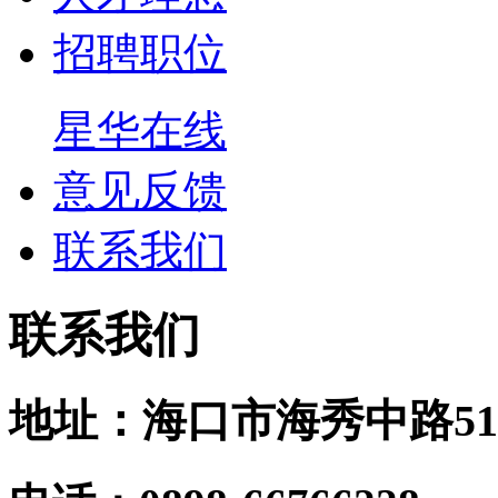
招聘职位
星华在线
意见反馈
联系我们
联系我们
地址：海口市海秀中路51