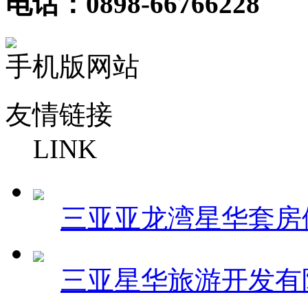
电话：0898-66766228
手机版网站
友情链接
LINK
三亚亚龙湾星华套房
三亚星华旅游开发有