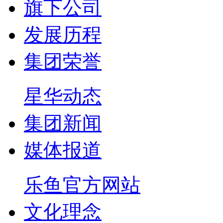
旗下公司
发展历程
集团荣誉
星华动态
集团新闻
媒体报道
乐鱼官方网站
文化理念