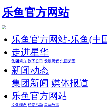
乐鱼官方网站
乐鱼官方网站-乐鱼(中国
走进星华
集团简介
旗下公司
发展历程
集团荣誉
新闻动态
集团新闻
媒体报道
乐鱼官方网站
文化理念
精彩活动
星华故事