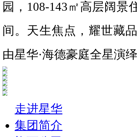
园，108-143㎡高层阔景
间。天生焦点，耀世藏
由星华·海德豪庭全星演
走进星华
集团简介