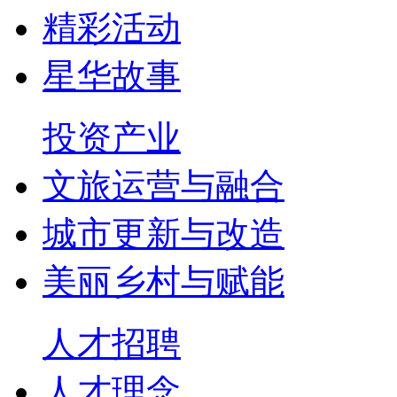
精彩活动
星华故事
投资产业
文旅运营与融合
城市更新与改造
美丽乡村与赋能
人才招聘
人才理念