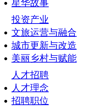
星华故事
投资产业
文旅运营与融合
城市更新与改造
美丽乡村与赋能
人才招聘
人才理念
招聘职位