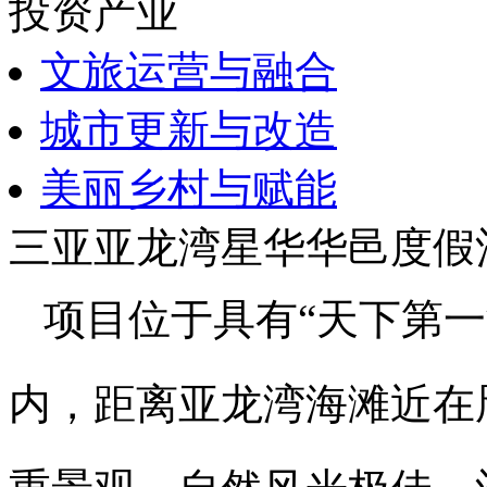
投资产业
文旅运营与融合
城市更新与改造
美丽乡村与赋能
三亚亚龙湾星华华邑度假
项目位于具有“天下第
内，距离亚龙湾海滩近在